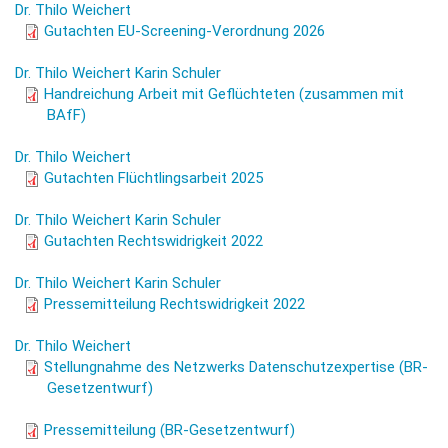
Dr. Thilo Weichert
Gutachten EU-Screening-Verordnung
Gutachten EU-Screening-Verordnung 2026
2026
Dr. Thilo Weichert
Karin Schuler
Handreichung Arbeit mit Geflüchteten
Handreichung Arbeit mit Geflüchteten (zusammen mit
BAfF)
2025
Dr. Thilo Weichert
Gutachten Flüchtlingsarbeit 2025
Gutachten Flüchtlingsarbeit 2025
Dr. Thilo Weichert
Karin Schuler
gut_2022_azrg.pdf
Gutachten Rechtswidrigkeit 2022
Dr. Thilo Weichert
Karin Schuler
pe_2022_azrg.pdf
Pressemitteilung Rechtswidrigkeit 2022
Dr. Thilo Weichert
br_2021_azrwentwgbreg.pdf
Stellungnahme des Netzwerks Datenschutzexpertise (BR-
Gesetzentwurf)
Pressemitteilung (BR-Gesetzentwurf)