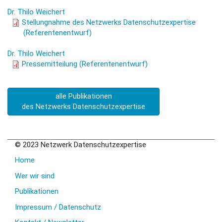
pe_2021_azrweeg_bt-anh.pdf
Dr. Thilo Weichert
BR_2021_AZRWEntwG.pdf
Stellungnahme des Netzwerks Datenschutzexpertise
(Referentenentwurf)
Dr. Thilo Weichert
PE_2021_AZRÄG.pdf
Pressemitteilung (Referentenentwurf)
alle Publikationen
des Netzwerks Datenschutzexpertise
© 2023 Netzwerk Datenschutzexpertise
Home
Wer wir sind
Publikationen
Impressum / Datenschutz