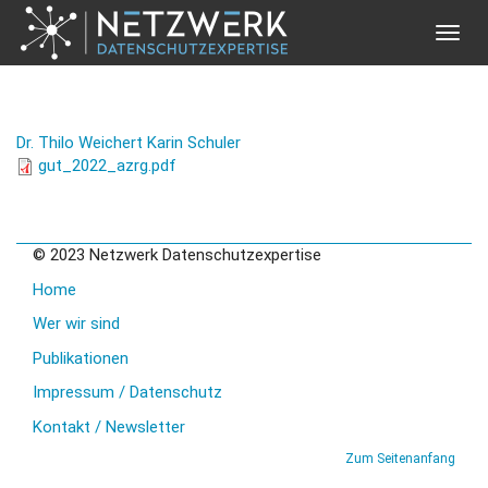
Toggle
naviga
Direkt zum Inhalt
Dr. Thilo Weichert
Karin Schuler
gut_2022_azrg.pdf
© 2023 Netzwerk Datenschutzexpertise
Home
Wer wir sind
Publikationen
Impressum / Datenschutz
Kontakt / Newsletter
Zum Seitenanfang