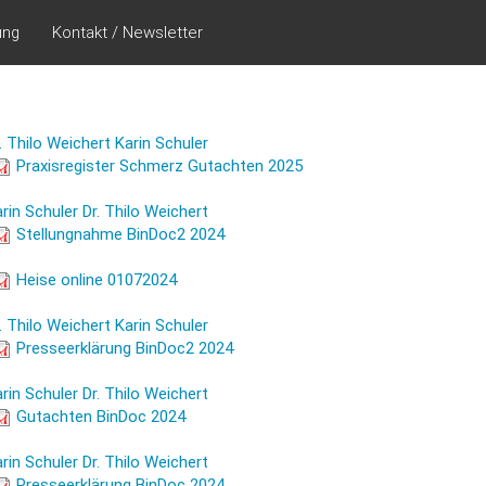
ung
Kontakt / Newsletter
. Thilo Weichert
Karin Schuler
raxisregister Schmerz Gutachten
Praxisregister Schmerz Gutachten 2025
025
rin Schuler
Dr. Thilo Weichert
tellungnahme BinDoc2 2024
Stellungnahme BinDoc2 2024
Heise online 01072024
eise online 01072024
. Thilo Weichert
Karin Schuler
resseerklärung BinDoc2 2024
Presseerklärung BinDoc2 2024
rin Schuler
Dr. Thilo Weichert
utachten BinDoc 2024
Gutachten BinDoc 2024
rin Schuler
Dr. Thilo Weichert
Presseerklärung BinDoc 2024