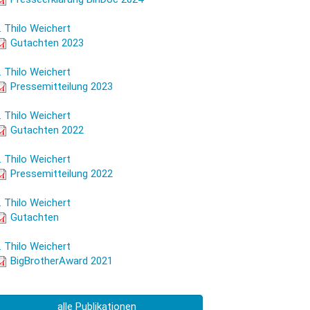
resseerklärung BinDoc 2024
. Thilo Weichert
ut_2023doctolib_update2.pdf
Gutachten 2023
. Thilo Weichert
e_2023_doctolib.pdf
Pressemitteilung 2023
. Thilo Weichert
ut_2022doctolib_update.pdf
Gutachten 2022
. Thilo Weichert
e_2022doctolib.pdf
Pressemitteilung 2022
. Thilo Weichert
ut_2021_doctolib.pdf
Gutachten
. Thilo Weichert
ba_2021_doctolib.pdf
BigBrotherAward 2021
alle Publikationen