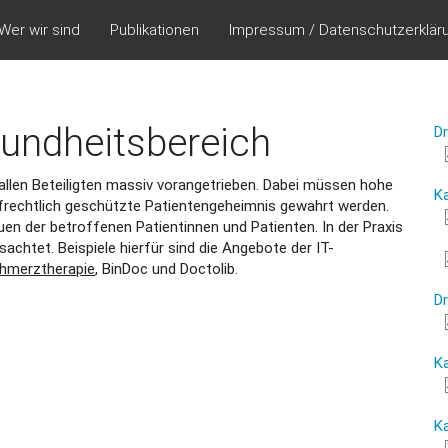
Wer wir sind
Publikationen
Impressum / Datenschutzerklär
undheitsbereich
Dr
P
2
allen Beteiligten massiv vorangetrieben. Dabei müssen hohe
Ka
frechtlich geschützte Patientengeheimnis gewahrt werden.
S
en der betroffenen Patientinnen und Patienten. In der Praxis
htet. Beispiele hierfür sind die Angebote der IT-
chmerztherapie
, BinDoc und Doctolib.
H
Dr
P
Ka
G
Ka