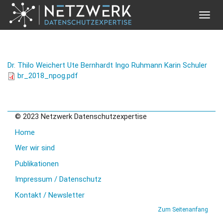
Toggle
naviga
Direkt zum Inhalt
Dr. Thilo Weichert
Ute Bernhardt
Ingo Ruhmann
Karin Schuler
br_2018_npog.pdf
© 2023 Netzwerk Datenschutzexpertise
Home
Wer wir sind
Publikationen
Impressum / Datenschutz
Kontakt / Newsletter
Zum Seitenanfang